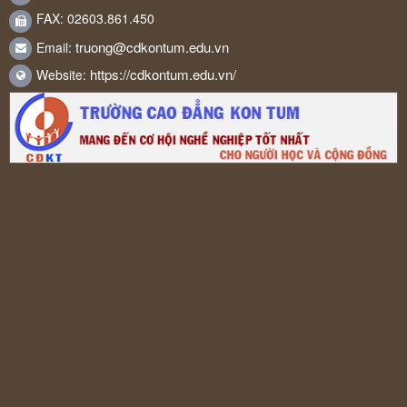
FAX: 02603.861.450
truong@cdkontum.edu.vn
Email:
https://cdkontum.edu.vn/
Website: