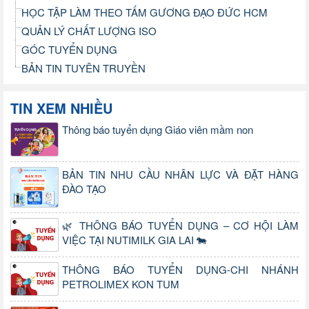
HỌC TẬP LÀM THEO TẤM GƯƠNG ĐẠO ĐỨC HCM
QUẢN LÝ CHẤT LƯỢNG ISO
GÓC TUYỂN DỤNG
BẢN TIN TUYÊN TRUYỀN
TIN XEM NHIỀU
Thông báo tuyển dụng Giáo viên mầm non
BẢN TIN NHU CẦU NHÂN LỰC VÀ ĐẶT HÀNG
ĐÀO TẠO
🌿 THÔNG BÁO TUYỂN DỤNG – CƠ HỘI LÀM
VIỆC TẠI NUTIMILK GIA LAI 🐄
THÔNG BÁO TUYỂN DỤNG-CHI NHÁNH
PETROLIMEX KON TUM