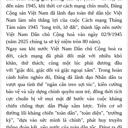
đến năm 1945, khi thời cơ cách mạng chín muồi, Đảng
Cộng sản Việt Nam đã lãnh đạo toàn thể dân tộc Việt
Nam làm nên thắng lợi của cuộc Cách mạng Tháng
Tám năm 1945 "long trời, lở đất", thành lập nên nước
Việt Nam Dân chủ Cộng hoà vào ngày 02/9/1945
(năm 2025 chúng ta sẽ kỷ niệm tròn 80 năm).
Ngay sau khi nước Việt Nam Dân chủ Cộng hoà ra
đời, cách mạng đã phải đối mặt với nhiều khó
khăn, thử thách; cùng một lúc phải đương đầu
với "giặc đói, giặc dốt và giặc ngoại xâm". Trong hoàn
cảnh hiểm nghèo đó, Đảng đã lãnh đạo Nhân dân ta
vượt qua tình thế "ngàn cân treo sợi tóc", kiên cường
bảo vệ và xây dựng chính quyền non trẻ, đồng thời tích
cực chuẩn bị về mọi mặt để bước vào cuộc kháng
chiến chống thực dân Pháp xâm lược. Trên cơ sở
đường lối kháng chiến "toàn dân", "toàn diện", "trường
kỳ", "dựa vào sức mình là chính", phát huy truyền
thống đoàn kết, yêu nước của toàn dân tộc, Đảng ta đã