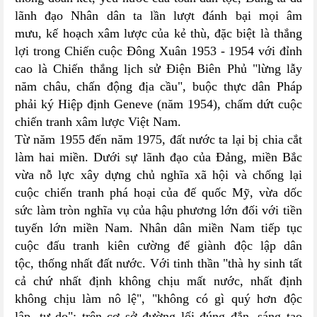
lãnh đạo Nhân dân ta lần lượt đánh bại mọi âm
mưu, kế hoạch xâm lược của kẻ thù, đặc biệt là thắng
lợi trong Chiến cuộc Đông Xuân 1953 - 1954 với đỉnh
cao là Chiến thắng lịch sử Điện Biên Phủ "lừng lẫy
năm châu, chấn động địa cầu", buộc thực dân Pháp
phải ký Hiệp định Geneve (năm 1954), chấm dứt cuộc
chiến tranh xâm lược Việt Nam.
Từ năm 1955 đến năm 1975, đất nước ta lại bị chia cắt
làm hai miền. Dưới sự lãnh đạo của Đảng, miền Bắc
vừa nỗ lực xây dựng chủ nghĩa xã hội và chống lại
cuộc chiến tranh phá hoại của đế quốc Mỹ, vừa dốc
sức làm tròn nghĩa vụ của hậu phương lớn đối với tiền
tuyến lớn miền Nam. Nhân dân miền Nam tiếp tục
cuộc đấu tranh kiên cường để giành độc lập dân
tộc, thống nhất đất nước. Với tinh thần "thà hy sinh tất
cả chứ nhất định không chịu mất nước, nhất định
không chịu làm nô lệ", "không có gì quý hơn độc
lập, tự do"; trên cơ sở đường lối đúng đắn, sáng tạo