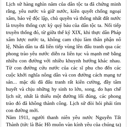
Lịch sử hàng nghìn năm của dân tộc ta đã chứng minh
rằng, yêu nước và giữ nước, kiên quyết chống ngoại
xâm, bảo vệ độc lập, chủ quyền và thống nhất đất nước
là truyền thống cực kỳ quý báu của dân tộc ta. Nối tiếp
truyền thống đó, từ giữa thế kỷ XIX, khi thực dân Pháp
xâm lược nước ta, không cam chịu làm thân phận nô
lệ, Nhân dân ta đã liên tiếp vùng lên đấu tranh qua các
phong trào yêu nước diễn ra liên tục và mạnh mẽ bằng
nhiều con đường với nhiều khuynh hướng khác nhau.
Từ con đường cứu nước của các sĩ phu cho đến các
cuộc khởi nghĩa nông dân và con đường cách mạng tư
sản... mặc dù đã đấu tranh rất kiên cường, đầy tâm
huyết và chịu những hy sinh to lớn, song, do hạn chế
lịch sử, nhất là thiếu một đường lối đúng, các phong
trào đó đã không thành công. Lịch sử đòi hỏi phải tìm
con đường mới.
Năm 1911, người thanh niên yêu nước Nguyễn Tất
Thành (tức là Bác Hồ muôn vàn kính yêu của chúng ta)