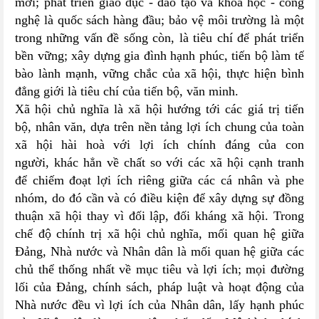
mới; phát triển giáo dục - đào tạo và khoa học - công
nghệ là quốc sách hàng đầu; bảo vệ môi trường là một
trong những vấn đề sống còn, là tiêu chí để phát triển
bền vững; xây dựng gia đình hạnh phúc, tiến bộ làm tế
bào lành mạnh, vững chắc của xã hội, thực hiện bình
đẳng giới là tiêu chí của tiến bộ, văn minh.
Xã hội chủ nghĩa là xã hội hướng tới các giá trị tiến
bộ, nhân văn, dựa trên nền tảng lợi ích chung của toàn
xã hội hài hoà với lợi ích chính đáng của con
người, khác hẳn về chất so với các xã hội cạnh tranh
để chiếm đoạt lợi ích riêng giữa các cá nhân và phe
nhóm, do đó cần và có điều kiện để xây dựng sự đồng
thuận xã hội thay vì đối lập, đối kháng xã hội. Trong
chế độ chính trị xã hội chủ nghĩa, mối quan hệ giữa
Đảng, Nhà nước và Nhân dân là mối quan hệ giữa các
chủ thể thống nhất về mục tiêu và lợi ích; mọi đường
lối của Đảng, chính sách, pháp luật và hoạt động của
Nhà nước đều vì lợi ích của Nhân dân, lấy hạnh phúc