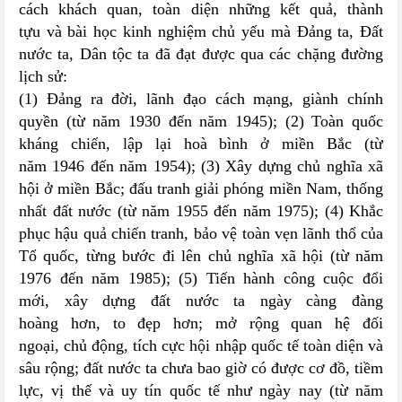
cách khách quan, toàn diện những kết quả, thành
tựu và bài học kinh nghiệm chủ yếu mà Đảng ta, Đất
nước ta, Dân tộc ta đã đạt được qua các chặng đường
lịch sử:
(1) Đảng ra đời, lãnh đạo cách mạng, giành chính
quyền (từ năm 1930 đến năm 1945); (2) Toàn quốc
kháng chiến, lập lại hoà bình ở miền Bắc (từ
năm 1946 đến năm 1954); (3) Xây dựng chủ nghĩa xã
hội ở miền Bắc; đấu tranh giải phóng miền Nam, thống
nhất đất nước (từ năm 1955 đến năm 1975); (4) Khắc
phục hậu quả chiến tranh, bảo vệ toàn vẹn lãnh thổ của
Tổ quốc, từng bước đi lên chủ nghĩa xã hội (từ năm
1976 đến năm 1985); (5) Tiến hành công cuộc đổi
mới, xây dựng đất nước ta ngày càng đàng
hoàng hơn, to đẹp hơn; mở rộng quan hệ đối
ngoại, chủ động, tích cực hội nhập quốc tế toàn diện và
sâu rộng; đất nước ta chưa bao giờ có được cơ đồ, tiềm
lực, vị thế và uy tín quốc tế như ngày nay (từ năm