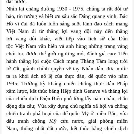
đất nước.
Nhìn lại chặng đường 1930 - 1975, chúng ta rất đỗi tự
hào, tin tưởng và biết ơn sâu sắc Đảng quang vinh, Bác
Hồ vĩ đại đã luôn luôn sáng suốt lãnh đạo cách mạng
Việt Nam đi từ thắng lợi vang dội này đến thắng
lợi vang dội khác, viết tiếp vào lịch sử của Dân
tộc Việt Nam văn hiến và anh hùng những trang vàng
chói lọi, được thế giới ngưỡng mộ, đánh giá cao: Tiến
hành thắng lợi cuộc Cách mạng Tháng Tám long trời
lở đất, giành chính quyền về tay Nhân dân, đưa nước
ta ra khỏi ách nô lệ của thực dân, đế quốc vào năm
1945; Trường kỳ kháng chiến chống thực dân Pháp
xâm lược, kết thúc bằng Hiệp định Geneve và thắng lợi
của chiến dịch Điện Biên phủ lừng lẫy năm châu, chấn
động địa cầu; Vừa xây dựng chủ nghĩa xã hội và chống
chiến tranh phá hoại của đế quốc Mỹ ở miền Bắc, vừa
đấu tranh chống Mỹ cứu nước, giải phóng miền
Nam, thống nhất đất nước, kết thúc bằng chiến dịch