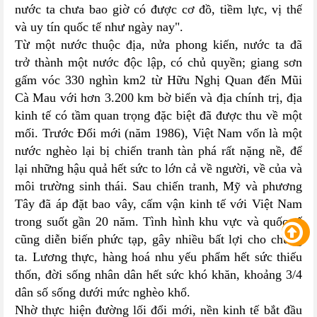
nước ta chưa bao giờ có được cơ đồ, tiềm lực, vị thế
và uy tín quốc tế như ngày nay".
Từ một nước thuộc địa, nửa phong kiến, nước ta đã
trở thành một nước độc lập, có chủ quyền; giang sơn
gấm vóc 330 nghìn km2 từ Hữu Nghị Quan đến Mũi
Cà Mau với hơn 3.200 km bờ biển và địa chính trị, địa
kinh tế có tầm quan trọng đặc biệt đã được thu về một
mối. Trước Đổi mới (năm 1986), Việt Nam vốn là một
nước nghèo lại bị chiến tranh tàn phá rất nặng nề, để
lại những hậu quả hết sức to lớn cả về người, về của và
môi trường sinh thái. Sau chiến tranh, Mỹ và phương
Tây đã áp đặt bao vây, cấm vận kinh tế với Việt Nam
trong suốt gần 20 năm. Tình hình khu vực và quốc tế
cũng diễn biến phức tạp, gây nhiều bất lợi cho chúng
ta. Lương thực, hàng hoá nhu yếu phẩm hết sức thiếu
thốn, đời sống nhân dân hết sức khó khăn, khoảng 3/4
dân số sống dưới mức nghèo khổ.
Nhờ thực hiện đường lối đổi mới, nền kinh tế bắt đầu