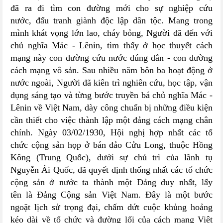
đã ra đi tìm con đường mới cho sự nghiệp cứu
nước, đấu tranh giành độc lập dân tộc. Mang trong
mình khát vọng lớn lao, cháy bỏng, Người đã đến với
chủ nghĩa Mác - Lênin, tìm thấy ở học thuyết cách
mạng này con đường cứu nước đúng đắn - con đường
cách mạng vô sản. Sau nhiều năm bôn ba hoạt động ở
nước ngoài, Người đã kiên trì nghiên cứu, học tập, vận
dụng sáng tạo và từng bước truyền bá chủ nghĩa Mác -
Lênin về Việt Nam, dày công chuẩn bị những điều kiện
cần thiết cho việc thành lập một đảng cách mạng chân
chính. Ngày 03/02/1930, Hội nghị hợp nhất các tổ
chức cộng sản họp ở bán đảo Cửu Long, thuộc Hồng
Kông (Trung Quốc), dưới sự chủ trì của lãnh tụ
Nguyễn Ái Quốc, đã quyết định thống nhất các tổ chức
cộng sản ở nước ta thành một Đảng duy nhất, lấy
tên là Đảng Cộng sản Việt Nam. Đây là một bước
ngoặt lịch sử trọng đại, chấm dứt cuộc khủng hoảng
kéo dài về tổ chức và đường lối của cách mạng Việt