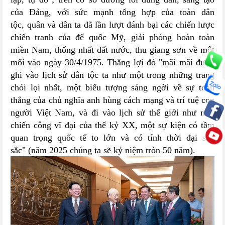
của Đảng, với sức mạnh tổng hợp của toàn dân
tộc, quân và dân ta đã lần lượt đánh bại các chiến lược
chiến tranh của đế quốc Mỹ, giải phóng hoàn toàn
miền Nam, thống nhất đất nước, thu giang sơn về một
mối vào ngày 30/4/1975. Thắng lợi đó "mãi mãi được
ghi vào lịch sử dân tộc ta như một trong những trang
chói lọi nhất, một biểu tượng sáng ngời về sự toàn
thắng của chủ nghĩa anh hùng cách mạng và trí tuệ con
người Việt Nam, và đi vào lịch sử thế giới như một
chiến công vĩ đại của thế kỷ XX, một sự kiện có tầm
quan trọng quốc tế to lớn và có tính thời đại sâu
sắc" (năm 2025 chúng ta sẽ kỷ niệm tròn 50 năm).