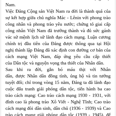
Nam.
Việc Đảng Cộng sản Việt Nam ra đời là thành quả của
sự kết hợp giữa chủ nghĩa Mác - Lênin với phong trào
công nhân và phong trào yêu nước; chứng tỏ giai cấp
công nhân Việt Nam đã trưởng thành và đủ sức gánh
vác sứ mệnh lịch sử lãnh đạo cách mạng. Luận cương
chính trị đầu tiên của Đảng được thông qua tại Hội
nghị thành lập Đảng đã xác định con đường cơ bản của
cách mạng Việt Nam, đáp ứng yêu cầu cấp thiết
của Dân tộc và nguyện vọng tha thiết của Nhân dân.
Sau khi ra đời, gắn bó máu thịt với Nhân
dân, được Nhân dân đồng tình, ủng hộ và tin tưởng
tuyệt đối; chỉ trong vòng 15 năm, Đảng ta đã lãnh đạo
cuộc đấu tranh giải phóng dân tộc, tiến hành ba cao
trào cách mạng: Cao trào cách mạng 1930 - 1931, với
đỉnh cao là phong trào Xô Viết - Nghệ Tĩnh; Cao trào
cách mạng đòi dân sinh, dân chủ (1936 - 1939) và Cao
trào cách mạng giải phóng dân tộc (1939 - 1945), để