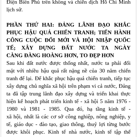
Điện Biên Phủ trên không và chiến dịch Hồ Chí Minh
lịch sử.
PHẦN THỨ HAI: ĐẢNG LÃNH ĐẠO KHẮC
PHỤC HẬU QUẢ CHIẾN TRANH; TIẾN HÀNH
CÔNG CUỘC ĐỔI MỚI VÀ HỘI NHẬP QUỐC
TẾ; XÂY DỰNG ĐẤT NƯỚC TA NGÀY
CÀNG ĐÀNG HOÀNG HƠN, TO ĐẸP HƠN
Sau khi đất nước được thống nhất, nước ta phải đối
mặt với nhiều hậu quả rất nặng nề của 30 năm chiến
tranh để lại. Để khắc phục hậu quả chiến tranh, tiếp tục
xây dựng chủ nghĩa xã hội trên phạm vi cả nước, Đảng
ta đã tập trung lãnh đạo xây dựng và triển khai thực
hiện kế hoạch phát triển kinh tế - xã hội 5 năm 1976 -
1980 và 1981 - 1985. Qua đó, hạ tầng kinh tế -
xã hội, nhất là các cơ sở công nghiệp, nông nghiệp, y
tế, giáo dục - đào tạo, giao thông, thuỷ lợi từng bước
được khôi phục. Kinh tế nhà nước, kinh tế tập thể