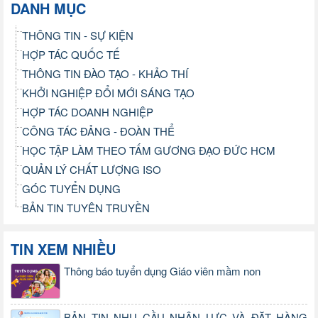
DANH MỤC
THÔNG TIN - SỰ KIỆN
HỢP TÁC QUỐC TẾ
THÔNG TIN ĐÀO TẠO - KHẢO THÍ
KHỞI NGHIỆP ĐỔI MỚI SÁNG TẠO
HỢP TÁC DOANH NGHIỆP
CÔNG TÁC ĐẢNG - ĐOÀN THỂ
HỌC TẬP LÀM THEO TẤM GƯƠNG ĐẠO ĐỨC HCM
QUẢN LÝ CHẤT LƯỢNG ISO
GÓC TUYỂN DỤNG
BẢN TIN TUYÊN TRUYỀN
TIN XEM NHIỀU
Thông báo tuyển dụng Giáo viên mầm non
BẢN TIN NHU CẦU NHÂN LỰC VÀ ĐẶT HÀNG