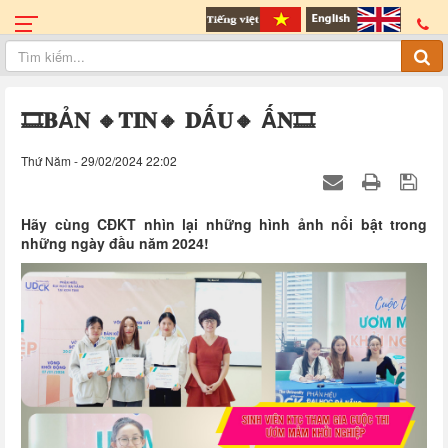
🎞️𝐁Ả𝐍 🔸𝐓𝐈𝐍🔸 𝐃Ấ𝐔🔸 Ấ𝐍🎞️
Thứ Năm - 29/02/2024 22:02
Hãy cùng CĐKT nhìn lại những hình ảnh nổi bật trong
những ngày đầu năm 2024!