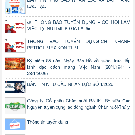
ĐÀO TẠO
🌿 THÔNG BÁO TUYỂN DỤNG – CƠ HỘI LÀM
VIỆC TẠI NUTIMILK GIA LAI 🐄
THÔNG BÁO TUYỂN DỤNG-CHI NHÁNH
PETROLIMEX KON TUM
Kỷ niệm 85 năm Ngày Bác Hồ về nước, trực tiếp
lãnh đạo cách mạng Việt Nam (28/1/1941 -
28/1/2026)
BẢN TIN NHU CẦU NHÂN LỰC SỐ 1/2026
Công ty Cổ phần Chăn nuôi Bò thịt Bò sữa Cao
Nguyên tuyển dụng lao động ngành Chăn nuôi-Thú y
Thông tin tuyển dụng