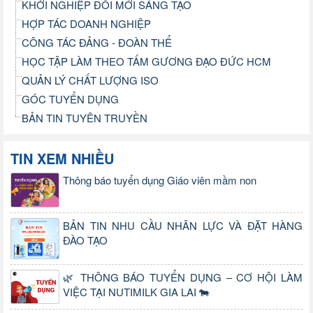
KHỞI NGHIỆP ĐỔI MỚI SÁNG TẠO
HỢP TÁC DOANH NGHIỆP
CÔNG TÁC ĐẢNG - ĐOÀN THỂ
HỌC TẬP LÀM THEO TẤM GƯƠNG ĐẠO ĐỨC HCM
QUẢN LÝ CHẤT LƯỢNG ISO
GÓC TUYỂN DỤNG
BẢN TIN TUYÊN TRUYỀN
TIN XEM NHIỀU
Thông báo tuyển dụng Giáo viên mầm non
BẢN TIN NHU CẦU NHÂN LỰC VÀ ĐẶT HÀNG
ĐÀO TẠO
🌿 THÔNG BÁO TUYỂN DỤNG – CƠ HỘI LÀM
VIỆC TẠI NUTIMILK GIA LAI 🐄