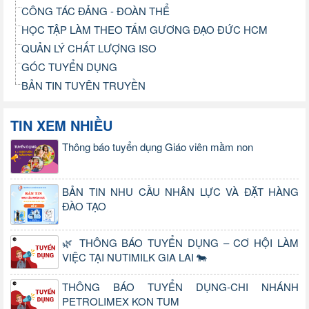
CÔNG TÁC ĐẢNG - ĐOÀN THỂ
HỌC TẬP LÀM THEO TẤM GƯƠNG ĐẠO ĐỨC HCM
QUẢN LÝ CHẤT LƯỢNG ISO
GÓC TUYỂN DỤNG
BẢN TIN TUYÊN TRUYỀN
TIN XEM NHIỀU
Thông báo tuyển dụng Giáo viên mầm non
BẢN TIN NHU CẦU NHÂN LỰC VÀ ĐẶT HÀNG
ĐÀO TẠO
🌿 THÔNG BÁO TUYỂN DỤNG – CƠ HỘI LÀM
VIỆC TẠI NUTIMILK GIA LAI 🐄
THÔNG BÁO TUYỂN DỤNG-CHI NHÁNH
PETROLIMEX KON TUM