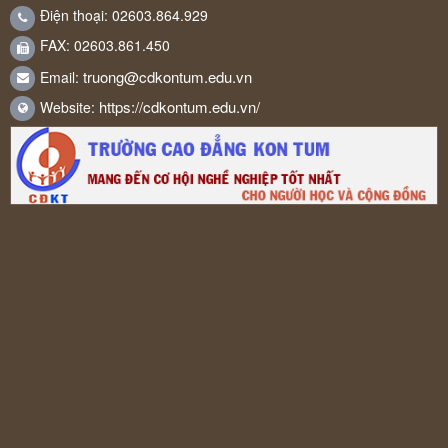
Điện thoại: 02603.864.929
FAX: 02603.861.450
truong@cdkontum.edu.vn
Email:
https://cdkontum.edu.vn/
Website: