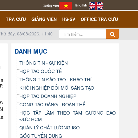
N
TRA CỨU
GIẢNG VIÊN
HS-SV
OFFICE TRA CỨU
Thứ Bảy, 08/08/2026, 11:40
DANH MỤC
THÔNG TIN - SỰ KIỆN
HỢP TÁC QUỐC TẾ
THÔNG TIN ĐÀO TẠO - KHẢO THÍ
ón
P.
KHỞI NGHIỆP ĐỔI MỚI SÁNG TẠO
HỢP TÁC DOANH NGHIỆP
y,
CÔNG TÁC ĐẢNG - ĐOÀN THỂ
Bí
HỌC TẬP LÀM THEO TẤM GƯƠNG ĐẠO
an
ĐỨC HCM
QUẢN LÝ CHẤT LƯỢNG ISO
GÓC TUYỂN DỤNG