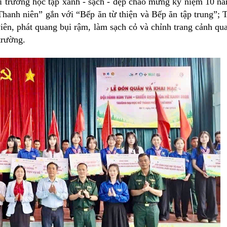
i trường học tập xanh - sạch - đẹp chào mừng kỷ niệm 10 n
anh niên” gắn với “Bếp ăn từ thiện và Bếp ăn tập trung”; 
iên, phát quang bụi rậm, làm sạch cỏ và chỉnh trang cảnh qu
trường.