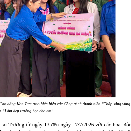
 Cao đẳng Kon Tum trao
biển hiệu các Công trình thanh niên “Thắp sáng vùng
h
“Làm đẹp trường học cho em”
.
c tại Trường từ ngày 13 đến ngày 17/7/2026 với các hoạt độ