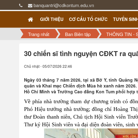
banquantri@cdkontum.edu.vn
GIỚI THIỆU
CƠ CẤU TỔ CHỨC
TUYỂN SIN
Trang nhất
Ban Biên tập
THÔNG TIN - 
30 chiến sĩ tình nguyện CĐKT ra q
Chủ nhật - 05/07/2026 22:46
Ngày 03 tháng 7 năm 2026, tại xã Bờ Y, tỉnh Quảng
quân và Khai mạc Chiến dịch Mùa hè xanh năm 2026.
Hồ Chí Minh và Trường Cao đẳng Kon Tum phối hợp t
Về phía nhà trường tham dự chương trình có đ
Phó Hiệu trưởng nhà trường; đồng chí Hoàng Thị
thư Đoàn thanh niên, Chủ tịch Hội Sinh viên Tr
Thư ký Hội Sinh viên và đại diện đoàn viên, sinh 