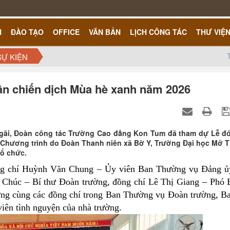
H
ĐÀO TẠO
OFFICE
VĂN BẢN
LỊCH CÔNG TÁC
THƯ VIỆ
SỰ KIỆN
uân chiến dịch Mùa hè xanh năm 2026
 Ngãi, Đoàn công tác Trường Cao đẳng Kon Tum đã tham dự Lễ đ
 Chương trình do Đoàn Thanh niên xã Bờ Y, Trường Đại học Mở T
ổ chức.
ồng chí Huỳnh Văn Chung – Ủy viên Ban Thường vụ Đảng ủ
 Chúc – Bí thư Đoàn trường, đồng chí Lê Thị Giang – Phó 
ường cùng các đồng chí trong Ban Thường vụ Đoàn trường, B
viên tình nguyện của nhà trường.