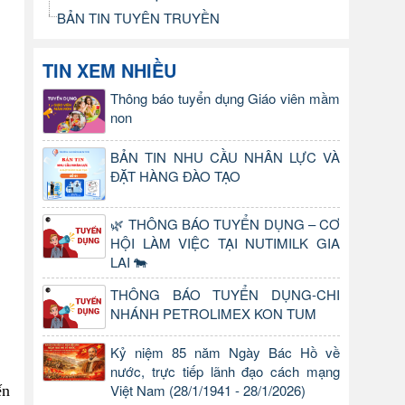
BẢN TIN TUYÊN TRUYỀN
TIN XEM NHIỀU
Thông báo tuyển dụng Giáo viên mầm
non
BẢN TIN NHU CẦU NHÂN LỰC VÀ
ĐẶT HÀNG ĐÀO TẠO
🌿 THÔNG BÁO TUYỂN DỤNG – CƠ
HỘI LÀM VIỆC TẠI NUTIMILK GIA
LAI 🐄
THÔNG BÁO TUYỂN DỤNG-CHI
NHÁNH PETROLIMEX KON TUM
Kỷ niệm 85 năm Ngày Bác Hồ về
nước, trực tiếp lãnh đạo cách mạng
Việt Nam (28/1/1941 - 28/1/2026)
ến