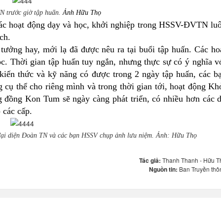
 trước giờ tập huấn.
Ảnh Hữu Thọ
ác hoạt động dạy và học, khởi nghiệp trong HSSV-ĐVTN lu
ch.
 tưởng hay, mới lạ đã được nêu ra tại buổi tập huấn. Các ho
ọc. Thời gian tập huấn tuy ngắn, nhưng thực sự có ý nghĩa v
kiến thức và kỹ năng có được trong 2 ngày tập huấn, các b
 thể cho riêng mình và trong thời gian tới, hoạt động Kh
ồng Kon Tum sẽ ngày càng phát triển, có nhiều hơn các 
 các cấp.
ại diện Đoàn TN và các bạn HSSV chụp ảnh lưu niệm. Ảnh: Hữu Thọ
Tác giả:
Thanh Thanh - Hữu T
Nguồn tin:
Ban Truyền thô