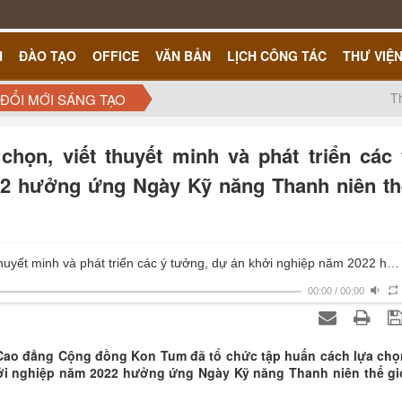
H
ĐÀO TẠO
OFFICE
VĂN BẢN
LỊCH CÔNG TÁC
THƯ VIỆ
T
 ĐỔI MỚI SÁNG TẠO
họn, viết thuyết minh và phát triển các 
22 hưởng ứng Ngày Kỹ năng Thanh niên th
KTCC tổ chức tập huấn cách lựa chọn, viết thuyết minh và phát triển các ý tưởng, dự án khởi nghiệp năm 2022 hưởng ứng Ngày Kỹ năng Thanh niên thế giới năm 2022.
00:00
/
00:00
g Cao đẳng Cộng đồng Kon Tum đã tổ chức tập huấn cách lựa chọ
khởi nghiệp năm 2022 hưởng ứng Ngày Kỹ năng Thanh niên thế gi