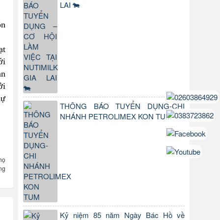
LAI 🐄
ôn
ạt
ới
ạn
ởi
dự
THÔNG BÁO TUYỂN DỤNG-CHI
NHÁNH PETROLIMEX KON TUM
họ
ng
Kỷ niệm 85 năm Ngày Bác Hồ về