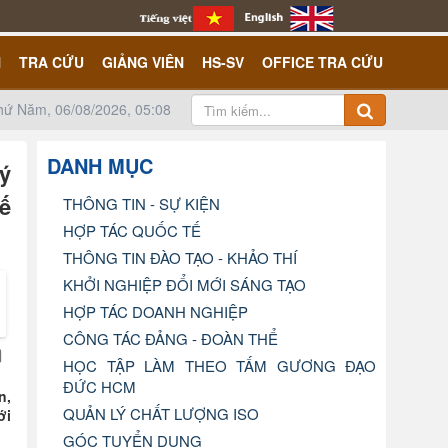
N
TRA CỨU
GIẢNG VIÊN
HS-SV
OFFICE TRA CỨU
hứ Năm, 06/08/2026, 05:08
DANH MỤC
ý
ế
THÔNG TIN - SỰ KIỆN
HỢP TÁC QUỐC TẾ
THÔNG TIN ĐÀO TẠO - KHẢO THÍ
KHỞI NGHIỆP ĐỔI MỚI SÁNG TẠO
- Thanh Thanh - H
HỢP TÁC DOANH NGHIỆP
CÔNG TÁC ĐẢNG - ĐOÀN THỂ
HỌC TẬP LÀM THEO TẤM GƯƠNG ĐẠO
ĐỨC HCM
n,
QUẢN LÝ CHẤT LƯỢNG ISO
ới
GÓC TUYỂN DỤNG