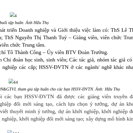
buổi tập huấn. Ảnh Hữu Thọ
át triển Doanh nghiệp và Giới thiệu việc làm có:
ThS Lê T
m
;
ThS Nguyễn Thị Thanh Tuý
–
Giảng viên, v
iên chức Tru
v
iên chức Trung tâm
.
chí
Tô Thành Công – Ủy viên BTV Đoàn Trườn
g.
h Chi đoàn
học sinh, sinh viên
;
Các tác giả, nhóm tác giả có
i nghiệp các cấp
; HSSV-ĐVTN ở các ngành/ nghề khác nh
PTDN&GTVL tham gia tập huấn cho các bạn HSSV-ĐVTN. Ảnh: Hữu Thọ
nổi các bạn HSSV-ĐVTN đã được các giảng viên truyền đ
ghiệp đổi
mới sáng tạo
,
cách lựa chọn ý
tưởng, dự án kh
 v
iết thuyết minh ý
tưởng, dự án khởi nghiệp, khởi
nghiệp đ
 nghiệp, khởi
nghiệp đổi mới sáng tạo; xây dựng
mô
hình ki