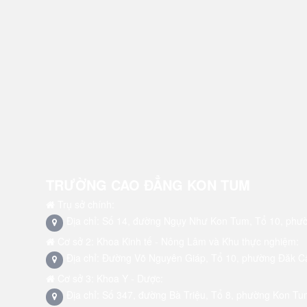
TRƯỜNG CAO ĐẲNG KON TUM
Trụ sở chính:
Địa chỉ: Số 14, đường Ngụy Như Kon Tum, Tổ 10, phư
Cơ sở 2: Khoa Kinh tế - Nông Lâm và Khu thực nghiệm:
Địa chỉ: Đường Võ Nguyên Giáp, Tổ 10, phường Đăk C
Cơ sở 3: Khoa Y - Dược:
Địa chỉ: Số 347, đường Bà Triệu, Tổ 8, phường Kon Tu