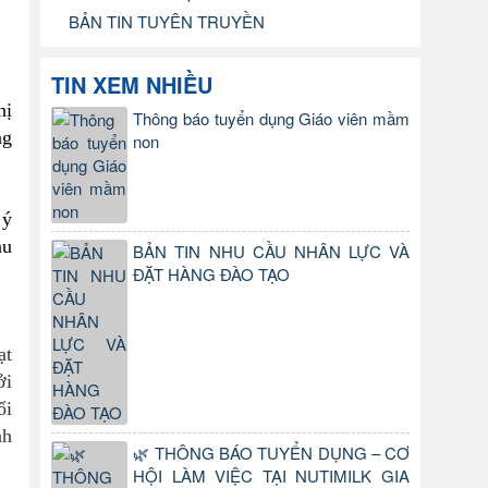
BẢN TIN TUYÊN TRUYỀN
TIN XEM NHIỀU
hị
Thông báo tuyển dụng Giáo viên mầm
ng
non
 ý
au
BẢN TIN NHU CẦU NHÂN LỰC VÀ
ĐẶT HÀNG ĐÀO TẠO
ạt
ởi
ổi
nh
🌿 THÔNG BÁO TUYỂN DỤNG – CƠ
HỘI LÀM VIỆC TẠI NUTIMILK GIA