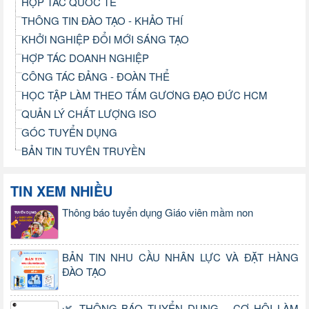
HỢP TÁC QUỐC TẾ
THÔNG TIN ĐÀO TẠO - KHẢO THÍ
KHỞI NGHIỆP ĐỔI MỚI SÁNG TẠO
HỢP TÁC DOANH NGHIỆP
CÔNG TÁC ĐẢNG - ĐOÀN THỂ
HỌC TẬP LÀM THEO TẤM GƯƠNG ĐẠO ĐỨC HCM
QUẢN LÝ CHẤT LƯỢNG ISO
GÓC TUYỂN DỤNG
BẢN TIN TUYÊN TRUYỀN
TIN XEM NHIỀU
Thông báo tuyển dụng Giáo viên mầm non
BẢN TIN NHU CẦU NHÂN LỰC VÀ ĐẶT HÀNG
ĐÀO TẠO
🌿 THÔNG BÁO TUYỂN DỤNG – CƠ HỘI LÀM