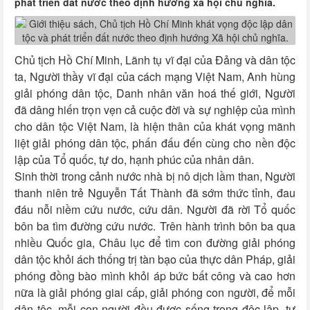
phát triển đất nước theo định hướng xã hội chủ nghĩa.
Chủ tịch Hồ Chí Minh, Lãnh tụ vĩ đại của Đảng và dân tộc
ta, Người thầy vĩ đại của cách mạng Việt Nam, Anh hùng
giải phóng dân tộc, Danh nhân văn hoá thế giới, Người
đã dâng hiến trọn vẹn cả cuộc đời và sự nghiệp của mình
cho dân tộc Việt Nam, là hiện thân của khát vọng mãnh
liệt giải phóng dân tộc, phấn đấu đến cùng cho nền độc
lập của Tổ quốc, tự do, hạnh phúc của nhân dân.
Sinh thời trong cảnh nước nhà bị nô dịch lầm than, Người
thanh niên trẻ Nguyễn Tất Thành đã sớm thức tỉnh, đau
đáu nỗi niềm cứu nước, cứu dân. Người đã rời Tổ quốc
bôn ba tìm đường cứu nước. Trên hành trình bôn ba qua
nhiều Quốc gia, Châu lục để tìm con đường giải phóng
dân tộc khỏi ách thống trị tàn bạo của thực dân Pháp, giải
phóng đồng bào mình khỏi áp bức bất công và cao hơn
nữa là giải phóng giai cấp, giải phóng con người, để mỗi
dân tộc, mỗi con người đều được sống trong độc lập, tự