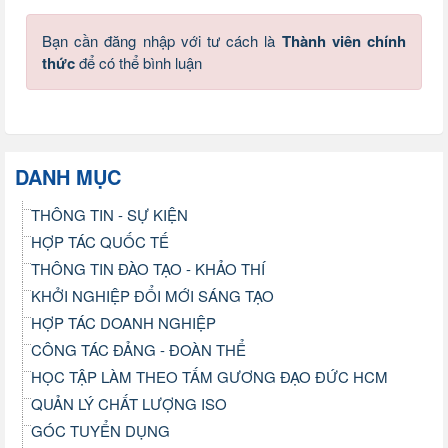
Bạn cần đăng nhập với tư cách là
Thành viên chính
thức
để có thể bình luận
DANH MỤC
THÔNG TIN - SỰ KIỆN
HỢP TÁC QUỐC TẾ
THÔNG TIN ĐÀO TẠO - KHẢO THÍ
KHỞI NGHIỆP ĐỔI MỚI SÁNG TẠO
HỢP TÁC DOANH NGHIỆP
CÔNG TÁC ĐẢNG - ĐOÀN THỂ
HỌC TẬP LÀM THEO TẤM GƯƠNG ĐẠO ĐỨC HCM
QUẢN LÝ CHẤT LƯỢNG ISO
GÓC TUYỂN DỤNG