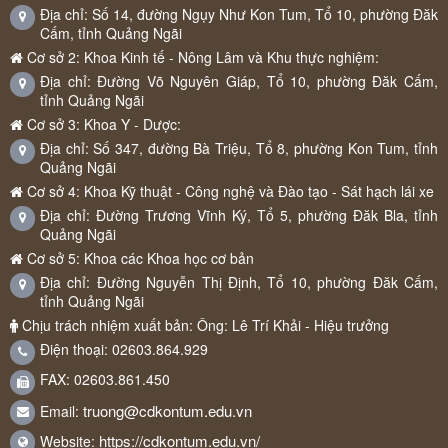
Địa chỉ: Số 14, đường Ngụy Như Kon Tum, Tổ 10, phường Đăk
Cấm, tỉnh Quảng Ngãi
Cơ sở 2: Khoa Kinh tế - Nông Lâm và Khu thực nghiệm:
Địa chỉ: Đường Võ Nguyên Giáp, Tổ 10, phường Đăk Cấm,
tỉnh Quảng Ngãi
Cơ sở 3: Khoa Y - Dược:
Địa chỉ: Số 347, đường Bà Triệu, Tổ 8, phường Kon Tum, tỉnh
Quảng Ngãi
Cơ sở 4: Khoa Kỹ thuật - Công nghệ và Đào tạo - Sát hạch lái xe
Địa chỉ: Đường Trương Vĩnh Ký, Tổ 5, phường Đăk Bla, tỉnh
Quảng Ngãi
Cơ sở 5: Khoa các Khoa học cơ bản
Địa chỉ: Đường Nguyễn Thị Định, Tổ 10, phường Đăk Cấm,
tỉnh Quảng Ngãi
Chịu trách nhiệm xuất bản: Ông: Lê Trí Khải - Hiệu trưởng
Điện thoại: 02603.864.929
FAX: 02603.861.450
truong@cdkontum.edu.vn
Email:
https://cdkontum.edu.vn/
Website: