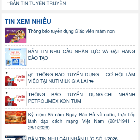
BẢN TIN TUYÊN TRUYỀN
TIN XEM NHIỀU
Thông báo tuyển dụng Giáo viên mầm non
BẢN TIN NHU CẦU NHÂN LỰC VÀ ĐẶT HÀNG
ĐÀO TẠO
🌿 THÔNG BÁO TUYỂN DỤNG – CƠ HỘI LÀM
VIỆC TẠI NUTIMILK GIA LAI 🐄
THÔNG BÁO TUYỂN DỤNG-CHI NHÁNH
PETROLIMEX KON TUM
Kỷ niệm 85 năm Ngày Bác Hồ về nước, trực tiếp
lãnh đạo cách mạng Việt Nam (28/1/1941 -
28/1/2026)
BẢN TIN NHU CẦU NHÂN LỰC SỐ 1/2026