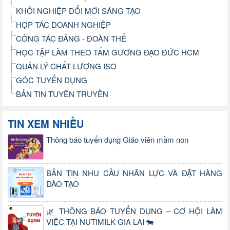
KHỞI NGHIỆP ĐỔI MỚI SÁNG TẠO
HỢP TÁC DOANH NGHIỆP
CÔNG TÁC ĐẢNG - ĐOÀN THỂ
HỌC TẬP LÀM THEO TẤM GƯƠNG ĐẠO ĐỨC HCM
QUẢN LÝ CHẤT LƯỢNG ISO
GÓC TUYỂN DỤNG
BẢN TIN TUYÊN TRUYỀN
TIN XEM NHIỀU
Thông báo tuyển dụng Giáo viên mầm non
BẢN TIN NHU CẦU NHÂN LỰC VÀ ĐẶT HÀNG
ĐÀO TẠO
🌿 THÔNG BÁO TUYỂN DỤNG – CƠ HỘI LÀM
VIỆC TẠI NUTIMILK GIA LAI 🐄