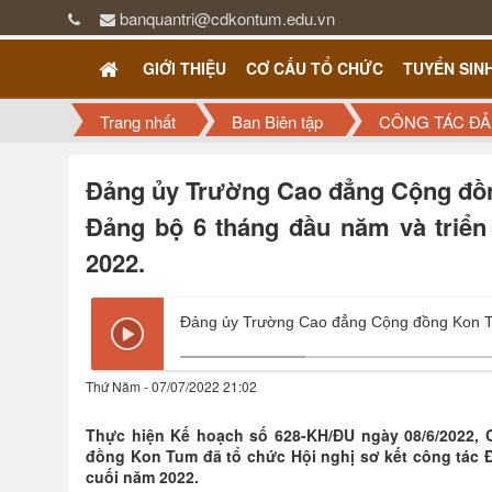
banquantri@cdkontum.edu.vn
GIỚI THIỆU
CƠ CẤU TỔ CHỨC
TUYỂN SIN
Trang nhất
Ban Biên tập
CÔNG TÁC ĐẢ
Đảng ủy Trường Cao đẳng Cộng đồng
Đảng bộ 6 tháng đầu năm và triển
2022.
Thứ Năm - 07/07/2022 21:02
Thực hiện Kế hoạch số 628-KH/ĐU ngày 08/6/2022,
đồng Kon Tum đã tổ chức Hội nghị sơ kết công tác Đ
cuối năm 2022.