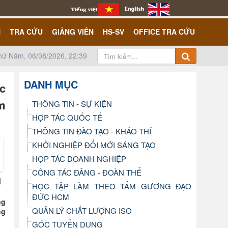
N
TRA CỨU
GIẢNG VIÊN
HS-SV
OFFICE TRA CỨU
hứ Năm, 06/08/2026, 22:39
DANH MỤC
ác
m
THÔNG TIN - SỰ KIỆN
HỢP TÁC QUỐC TẾ
THÔNG TIN ĐÀO TẠO - KHẢO THÍ
KHỞI NGHIỆP ĐỔI MỚI SÁNG TẠO
- Thanh Thanh - Hữu T
HỢP TÁC DOANH NGHIỆP
CÔNG TÁC ĐẢNG - ĐOÀN THỂ
HỌC TẬP LÀM THEO TẤM GƯƠNG ĐẠO
ĐỨC HCM
ng
QUẢN LÝ CHẤT LƯỢNG ISO
ng
GÓC TUYỂN DỤNG