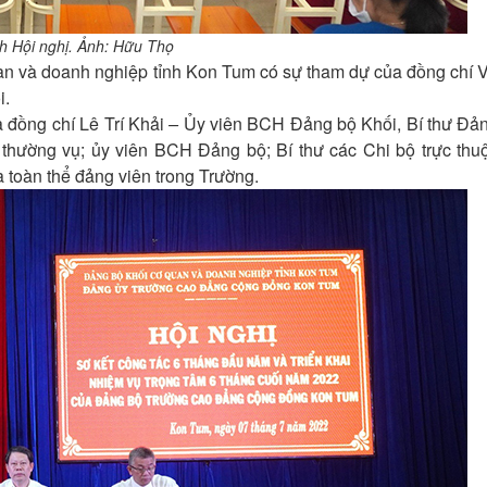
 Hội nghị. Ảnh: Hữu Thọ
 và doanh nghiệp tỉnh Kon Tum có sự tham dự của đồng chí 
i.
đồng chí Lê Trí Khải
–
Ủy viên BCH Đảng bộ Khối, Bí thư Đả
 thường vụ; ủy viên BCH Đảng bộ; Bí thư các Chi bộ trực thu
à toàn thể đảng viên trong Trường.