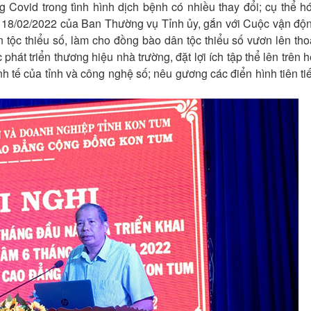
Covid trong tình hình dịch bệnh có nhiều thay đổi; cụ thể h
gày 18/02/2022 của Ban Thường vụ Tỉnh ủy, gắn với Cuộc vận độ
 tộc thiểu số, làm cho đồng bào dân tộc thiểu số vươn lên tho
t triển thương hiệu nhà trường, đặt lợi ích tập thể lên trên h
inh tế của tỉnh và công nghệ số; nêu gương các điển hình tiên ti