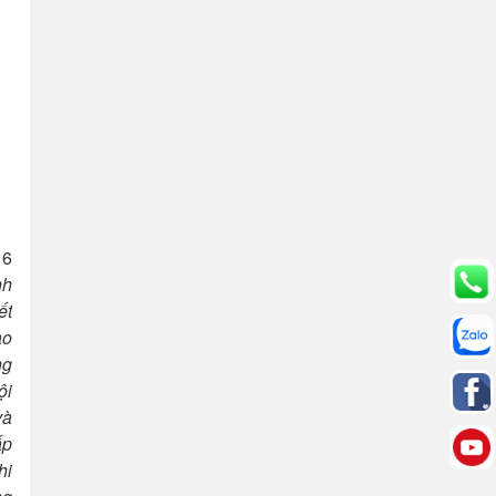
 6
nh
ết
ao
ng
ội
và
ấp
hi