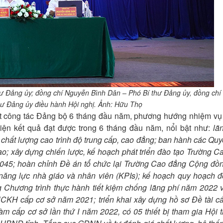
hư Đảng ủy; đồng chí Nguyễn Bình Dân – Phó Bí thư Đảng ủy, đồng chí
ư Đảng ủy điều hành Hội nghị.
Ảnh: Hữu Thọ
công tác Đảng bộ 6 tháng đầu năm, phương hướng nhiệm vụ
iện kết quả đạt được trong 6 tháng đầu năm, nổi bật như:
lã
 chất lượng cao trình độ trung cấp, cao đẳng; ban hành các Quy
tạo; xây dựng chiến lược, kế hoạch phát triển đào tạo Trường C
045; hoàn chỉnh Đề án tổ chức lại Trường Cao đẳng Cộng đồ
 năng lực nhà giáo và nhân viên (KPIs); kế hoạch quy hoạch đ
 Chương trình thực hành tiết kiệm chống lãng phí năm 2022 
NCKH cấp cơ sở năm 2021; triển khai xây dựng hồ sơ Đề tài c
 làm cấp cơ sở lần thứ I năm 2022, có 05 thiết bị tham gia Hội t