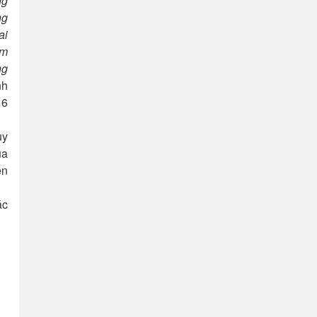
ng
ng
ai
ệm
ng
nh
 6
uy
ủa
ến
ác