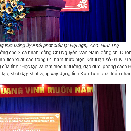
 trực Đảng ủy Khối phát biểu tại Hội nghị. Ảnh: Hữu Thọ
ởng cho 3 cá nhân: đồng Chí Nguyễn Văn Nam, đồng chí Dươ
h tích xuất sắc trong 01 năm thực hiện Kết luận số 01-KL/T
 của tỉnh "Học tập và làm theo tư tưởng, đạo đức, phong cách 
 tạo; khơi dậy khát vọng xây dựng tỉnh Kon Tum phát triển nha