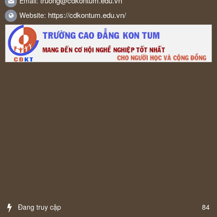
truong@cdkontum.edu.vn
Email:
https://cdkontum.edu.vn/
Website:
Đang truy cập
84