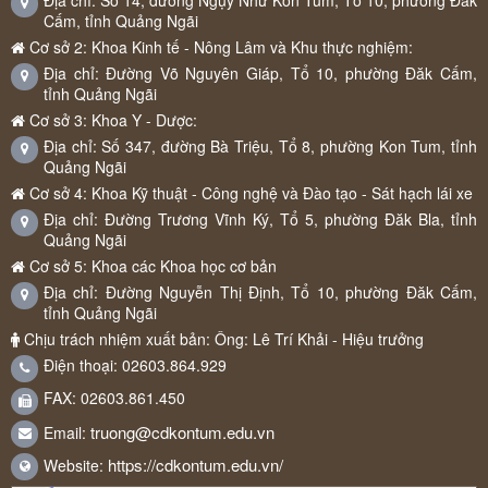
Cấm, tỉnh Quảng Ngãi
Cơ sở 2: Khoa Kinh tế - Nông Lâm và Khu thực nghiệm:
Địa chỉ: Đường Võ Nguyên Giáp, Tổ 10, phường Đăk Cấm,
tỉnh Quảng Ngãi
Cơ sở 3: Khoa Y - Dược:
Địa chỉ: Số 347, đường Bà Triệu, Tổ 8, phường Kon Tum, tỉnh
Quảng Ngãi
Cơ sở 4: Khoa Kỹ thuật - Công nghệ và Đào tạo - Sát hạch lái xe
Địa chỉ: Đường Trương Vĩnh Ký, Tổ 5, phường Đăk Bla, tỉnh
Quảng Ngãi
Cơ sở 5: Khoa các Khoa học cơ bản
Địa chỉ: Đường Nguyễn Thị Định, Tổ 10, phường Đăk Cấm,
tỉnh Quảng Ngãi
Chịu trách nhiệm xuất bản: Ông: Lê Trí Khải - Hiệu trưởng
Điện thoại: 02603.864.929
FAX: 02603.861.450
truong@cdkontum.edu.vn
Email:
https://cdkontum.edu.vn/
Website: