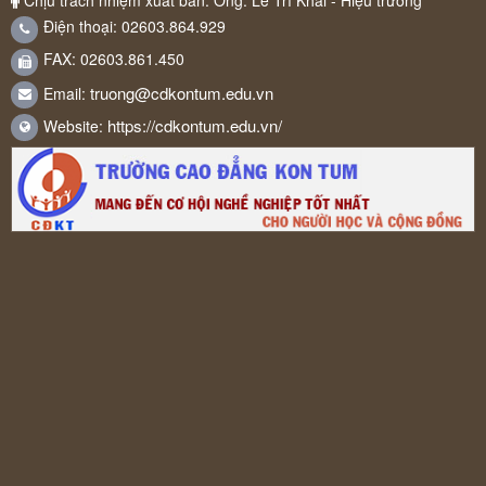
Chịu trách nhiệm xuất bản: Ông: Lê Trí Khải - Hiệu trưởng
Điện thoại: 02603.864.929
FAX: 02603.861.450
truong@cdkontum.edu.vn
Email:
https://cdkontum.edu.vn/
Website: