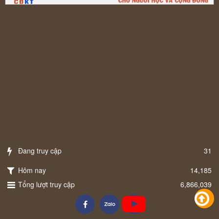
Đang truy cập
31
Hôm nay
14,185
Tổng lượt truy cập
6,866,039