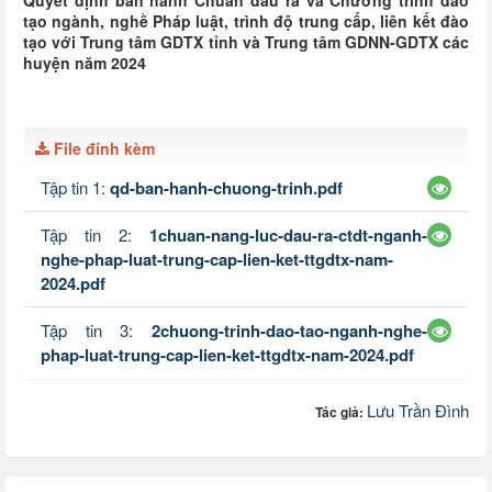
Quyết định ban hành Chuẩn đầu ra và Chương trình đào
tạo ngành, nghề Pháp luật, trình độ trung cấp, liên kết đào
tạo với Trung tâm GDTX tỉnh và Trung tâm GDNN-GDTX các
huyện năm 2024
File đính kèm
Tập tin 1:
qd-ban-hanh-chuong-trinh.pdf
Tập tin 2:
1chuan-nang-luc-dau-ra-ctdt-nganh-
nghe-phap-luat-trung-cap-lien-ket-ttgdtx-nam-
2024.pdf
Tập tin 3:
2chuong-trinh-dao-tao-nganh-nghe-
phap-luat-trung-cap-lien-ket-ttgdtx-nam-2024.pdf
Lưu Trần Đình
Tác giả: