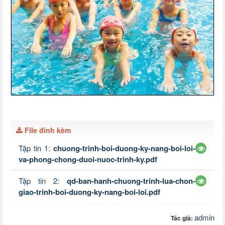
File đính kèm
Tập tin 1:
chuong-trinh-boi-duong-ky-nang-boi-loi-
va-phong-chong-duoi-nuoc-trinh-ky.pdf
Tập tin 2:
qd-ban-hanh-chuong-trinh-lua-chon-
giao-trinh-boi-duong-ky-nang-boi-loi.pdf
admin
Tác giả: