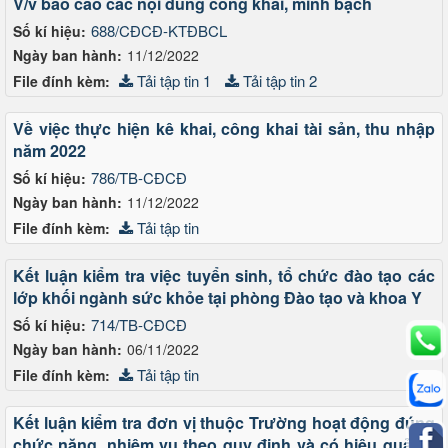
V/v báo cáo các nội dung công khai, minh bạch
688/CĐCĐ-KTĐBCL
Số kí hiệu:
Ngày ban hành:
11/12/2022
Tải tập tin 1
Tải tập tin 2
File đính kèm:
Về việc thực hiện kê khai, công khai tài sản, thu nhập
năm 2022
786/TB-CĐCĐ
Số kí hiệu:
Ngày ban hành:
11/12/2022
Tải tập tin
File đính kèm:
Kết luận kiểm tra việc tuyển sinh, tổ chức đào tạo các
lớp khối ngành sức khỏe tại phòng Đào tạo và khoa Y
714/TB-CĐCĐ
Số kí hiệu:
Ngày ban hành:
06/11/2022
Tải tập tin
File đính kèm:
Kết luận kiểm tra đơn vị thuộc Trường hoạt động đúng
chức năng, nhiệm vụ theo quy định và có hiệu quả tại