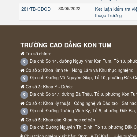
30/05/2022
281/TB-CĐCĐ
Kết luận kiểm tra v
thuộc Trường
TRƯỜNG CAO ĐẲNG KON TUM
Trụ sở chính:
Địa chỉ: Số 14, đường Ngụy Như Kon Tum, Tổ 10, phư
Cơ sở 2: Khoa Kinh tế - Nông Lâm và Khu thực nghiệm:
Địa chỉ: Đường Võ Nguyên Giáp, Tổ 10, phường Đăk C
Cơ sở 3: Khoa Y - Dược:
Địa chỉ: Số 347, đường Bà Triệu, Tổ 8, phường Kon Tu
Cơ sở 4: Khoa Kỹ thuật - Công nghệ và Đào tạo - Sát hạch
Địa chỉ: Đường Trương Vĩnh Ký, Tổ 5, phường Đăk Bla,
Cơ sở 5: Khoa các Khoa học cơ bản
Địa chỉ: Đường Nguyễn Thị Định, Tổ 10, phường Đăk 
Chịu trách nhiệm xuất bản: Ông: Lê Trí Khải - Hiệu trưởng