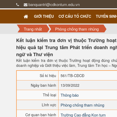
banquantri@cdkontum.edu.vn
GIỚI THIỆU
CƠ CẤU TỔ CHỨC
TUYỂN SIN
Trang nhất
Phòng chống tham nhũng
Kết luận kiểm tra đơn vị thuộc Trường hoạ
hiệu quả tại Trung tâm Phát triển doanh ngh
ngữ và Thư viện
Kết luận kiểm tra đơn vị thuộc Trường hoạt động đúng chứ
doanh nghiệp và Giới thiệu việc làm, Trung tâm Tin học – N
Số kí hiệu
561/TB-CĐCĐ
Ngày ban hành
13/09/2022
Thể loại
Thông báo
Lĩnh vực
Phòng chống tham nhũng
Cơ quan ban hành
Trường Cao đẳng Kon tum