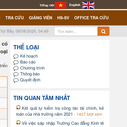
N
TRA CỨU
GIẢNG VIÊN
HS-SV
OFFICE TRA CỨU
Thứ Bảy, 08/08/2026, 04:49
 có
THỂ LOẠI
goại
Kế hoạch
Báo cáo
riển
Chương trình
Thông báo
Quyết định
TIN QUAN TÂM NHẤT
Kết quả tự kiểm tra công tác tài chính, kế
toán của nhà trường năm 2021
- 1427 lượt xem
Về việc sáp nhập Trường Cao đẳng Kinh tế