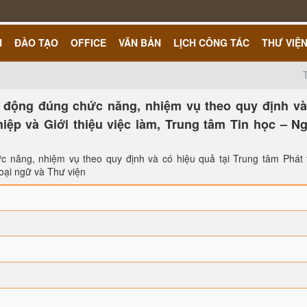
H
ĐÀO TẠO
OFFICE
VĂN BẢN
LỊCH CÔNG TÁC
THƯ VIỆ
t động đúng chức năng, nhiệm vụ theo quy định và
iệp và Giới thiệu việc làm, Trung tâm Tin học – N
c năng, nhiệm vụ theo quy định và có hiệu quả tại Trung tâm Phát t
goại ngữ và Thư viện