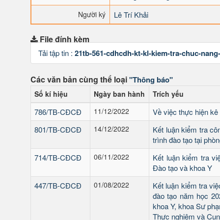
Người ký
Lê Trí Khải
File đính kèm
Tải tập tin :
21tb-561-cdhcdh-kt-kl-kiem-tra-chuc-nan
Các văn bản cùng thể loại
"Thông báo"
Số kí hiệu
Ngày ban hành
Trích yếu
11/12/2022
786/TB-CĐCĐ
Về việc thực hiện kê
14/12/2022
801/TB-CĐCĐ
Kết luận kiểm tra cô
trình đào tạo tại phò
06/11/2022
714/TB-CĐCĐ
Kết luận kiểm tra v
Đào tạo và khoa Y
01/08/2022
447/TB-CĐCĐ
Kết luận kiểm tra vi
đào tạo năm học 202
khoa Y, khoa Sư phạ
Thực nghiệm và Cun