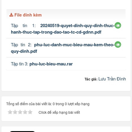
File đính kèm
Tập tin 1:
20240519-quyet-dinh-quy-dinh-thuc-
hanh-thuc-tap-trong-dao-tao-tc-cd-gdnn.pdf
Tập tin 2:
phu-luc-danh-muc-bieu-mau-kem-theo-
quy-dinh.pdf
Tập tin 3:
phu-luc-bieu-mau.rar
Lưu Trần Đình
Tác giả:
Tổng số điểm của bài viết là: 0 trong 0 lượt xếp hạng
Click để xếp hạng bài viết