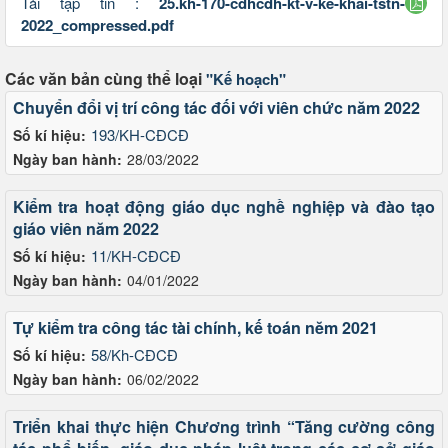
Tải tập tin :
25.kh-170-cdhcdh-kt-v-ke-khai-tstn-
2022_compressed.pdf
Các văn bản cùng thể loại
"Kế hoạch"
Chuyển đổi vị trí công tác đối với viên chức năm 2022
193/KH-CĐCĐ
Số kí hiệu:
Ngày ban hành:
28/03/2022
Kiểm tra hoạt động giáo dục nghề nghiệp và đào tạo
giáo viên năm 2022
11/KH-CĐCĐ
Số kí hiệu:
Ngày ban hành:
04/01/2022
Tự kiểm tra công tác tài chính, kế toán nĕm 2021
58/Kh-CĐCĐ
Số kí hiệu:
Ngày ban hành:
06/02/2022
Triển khai thực hiện Chương trình “Tăng cường công