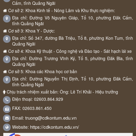
Cấm, tỉnh Quảng Ngãi
Cơ sở 2: Khoa Kinh tế - Nông Lâm và Khu thực nghiệm:
Địa chỉ: Đường Võ Nguyên Giáp, Tổ 10, phường Đăk Cấm,
tỉnh Quảng Ngãi
Cơ sở 3: Khoa Y - Dược:
Địa chỉ: Số 347, đường Bà Triệu, Tổ 8, phường Kon Tum, tỉnh
Quảng Ngãi
Cơ sở 4: Khoa Kỹ thuật - Công nghệ và Đào tạo - Sát hạch lái xe
Địa chỉ: Đường Trương Vĩnh Ký, Tổ 5, phường Đăk Bla, tỉnh
Quảng Ngãi
Cơ sở 5: Khoa các Khoa học cơ bản
Địa chỉ: Đường Nguyễn Thị Định, Tổ 10, phường Đăk Cấm,
tỉnh Quảng Ngãi
Chịu trách nhiệm xuất bản: Ông: Lê Trí Khải - Hiệu trưởng
Điện thoại: 02603.864.929
FAX: 02603.861.450
truong@cdkontum.edu.vn
Email:
https://cdkontum.edu.vn/
Website: