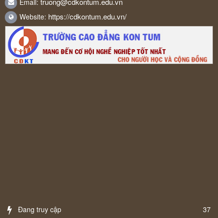
truong@cdkontum.edu.vn
Email:
https://cdkontum.edu.vn/
Website:
Đang truy cập
37