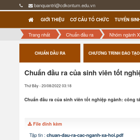
banquantri@cdkontum.edu.vn
GIỚI THIỆU
CƠ CẤU TỔ CHỨC
TUYỂN SIN
Trang nhất
Chuẩn đầu ra
Nhóm ngành X
ƯỢNG
CHUẨN ĐẦU RA
CHƯƠNG TRÌNH ĐÀO TẠO
Chuẩn đầu ra của sinh viên tốt nghi
Thứ Bảy - 20/08/2022 03:18
Chuẩn đầu ra của sinh viên tốt nghiệp ngành: công tá
File đính kèm
Tập tin :
chuan-dau-ra-cac-nganh-xa-hoi.pdf