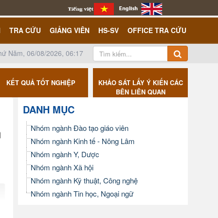
N
TRA CỨU
GIẢNG VIÊN
HS-SV
OFFICE TRA CỨU
hứ Năm, 06/08/2026, 06:17
KẾT QUẢ TỐT NGHIỆP
KHẢO SÁT LẤY Ý KIẾN CÁC
CÔNG K
BÊN LIÊN QUAN
DANH MỤC
Nhóm ngành Đào tạo giáo viên
Nhóm ngành Kinh tế - Nông Lâm
Nhóm ngành Y, Dược
Nhóm ngành Xã hội
Nhóm ngành Kỹ thuật, Công nghệ
Nhóm ngành Tin học, Ngoại ngữ