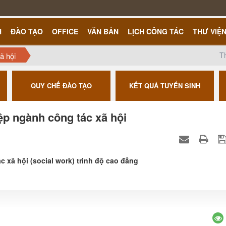
H
ĐÀO TẠO
OFFICE
VĂN BẢN
LỊCH CÔNG TÁC
THƯ VIỆ
T
ã hội
QUY CHẾ ĐÀO TẠO
KẾT QUẢ TUYỂN SINH
ệp ngành công tác xã hội
c xã hội (social work) trình độ cao đẳng