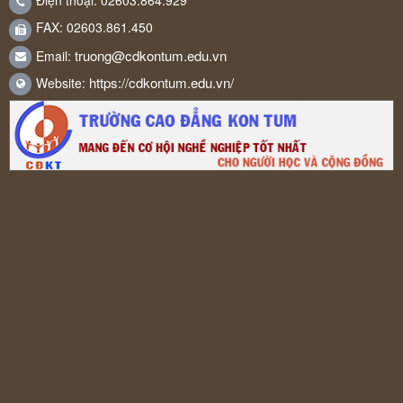
Điện thoại: 02603.864.929
FAX: 02603.861.450
truong@cdkontum.edu.vn
Email:
https://cdkontum.edu.vn/
Website: