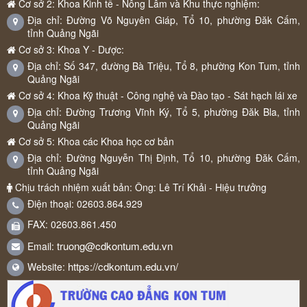
Cơ sở 2: Khoa Kinh tế - Nông Lâm và Khu thực nghiệm:
Địa chỉ: Đường Võ Nguyên Giáp, Tổ 10, phường Đăk Cấm,
tỉnh Quảng Ngãi
Cơ sở 3: Khoa Y - Dược:
Địa chỉ: Số 347, đường Bà Triệu, Tổ 8, phường Kon Tum, tỉnh
Quảng Ngãi
Cơ sở 4: Khoa Kỹ thuật - Công nghệ và Đào tạo - Sát hạch lái xe
Địa chỉ: Đường Trương Vĩnh Ký, Tổ 5, phường Đăk Bla, tỉnh
Quảng Ngãi
Cơ sở 5: Khoa các Khoa học cơ bản
Địa chỉ: Đường Nguyễn Thị Định, Tổ 10, phường Đăk Cấm,
tỉnh Quảng Ngãi
Chịu trách nhiệm xuất bản: Ông: Lê Trí Khải - Hiệu trưởng
Điện thoại: 02603.864.929
FAX: 02603.861.450
truong@cdkontum.edu.vn
Email:
https://cdkontum.edu.vn/
Website: